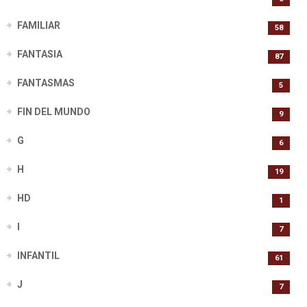
FAMILIAR
58
FANTASIA
87
FANTASMAS
5
FIN DEL MUNDO
9
G
6
H
19
HD
1
I
7
INFANTIL
61
J
7