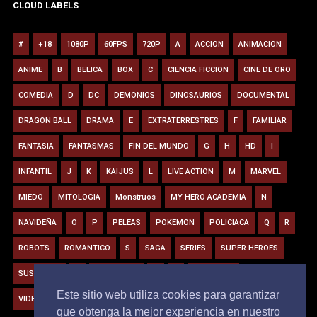
CLOUD LABELS
#
+18
1080P
60FPS
720P
A
ACCION
ANIMACION
ANIME
B
BELICA
BOX
C
CIENCIA FICCION
CINE DE ORO
COMEDIA
D
DC
DEMONIOS
DINOSAURIOS
DOCUMENTAL
DRAGON BALL
DRAMA
E
EXTRATERRESTRES
F
FAMILIAR
FANTASIA
FANTASMAS
FIN DEL MUNDO
G
H
HD
I
INFANTIL
J
K
KAIJUS
L
LIVE ACTION
M
MARVEL
MIEDO
MITOLOGIA
Monstruos
MY HERO ACADEMIA
N
NAVIDEÑA
O
P
PELEAS
POKEMON
POLICIACA
Q
R
ROBOTS
ROMANTICO
S
SAGA
SERIES
SUPER HEROES
SUSPENSO
T
TIBURONES
U
V
VAMPIROS
Este sitio web utiliza cookies para garantizar
VIDEOJUEGOS
VIRUS
W
Y
Z
ZOMBIE
que obtenga la mejor experiencia en nuestro