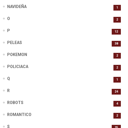
NAVIDEÑA
1
O
2
P
12
PELEAS
38
POKEMON
2
POLICIACA
2
Q
1
R
24
ROBOTS
4
ROMANTICO
2
S
25