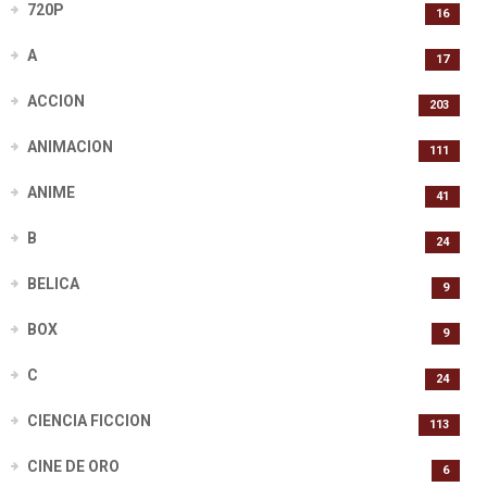
720P
16
A
17
ACCION
203
ANIMACION
111
ANIME
41
B
24
BELICA
9
BOX
9
C
24
CIENCIA FICCION
113
CINE DE ORO
6