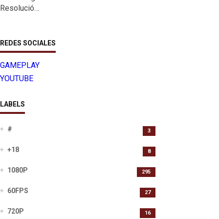
Resolució…
REDES SOCIALES
GAMEPLAY
YOUTUBE
LABELS
#
3
+18
8
1080P
295
60FPS
27
720P
16