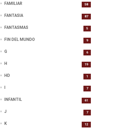
FAMILIAR
58
FANTASIA
87
FANTASMAS
5
FIN DEL MUNDO
9
G
6
H
19
HD
1
I
7
INFANTIL
61
J
7
K
12