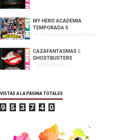
MY HERO ACADEMIA
TEMPORADA 5
MY HERO ACADEMIA TEMPORADA ...
CAZAFANTASMAS ||
GHOSTBUSTERS
CAZAFANTASMAS || ...
VISTAS A LA PÁGINA TOTALES
9
5
3
7
4
0