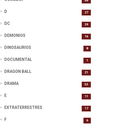
56
D
27
DC
24
DEMONIOS
16
DINOSAURIOS
8
DOCUMENTAL
1
DRAGON BALL
21
DRAMA
53
E
11
EXTRATERRESTRES
17
F
6