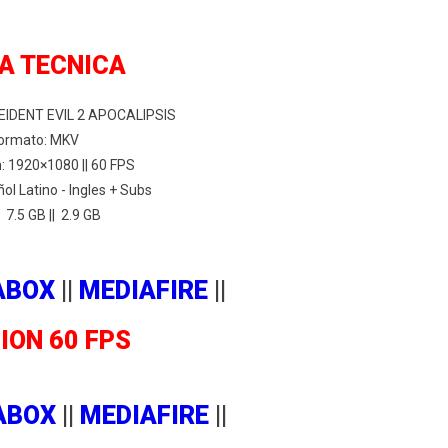
A TECNICA
 REIDENT EVIL 2 APOCALIPSIS
ormato: MKV
: 1920×1080 || 60 FPS
ol Latino - Ingles + Subs
 7.5 GB || 2.9 GB
ABOX
||
MEDIAFIRE
||
ION 60 FPS
ABOX
||
MEDIAFIRE
||