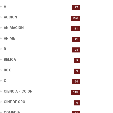
A
17
ACCION
203
ANIMACION
111
ANIME
41
B
24
BELICA
9
BOX
9
C
24
CIENCIA FICCION
113
CINE DE ORO
6
COMEDIA