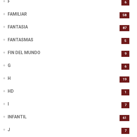
F
6
FAMILIAR
58
FANTASIA
87
FANTASMAS
5
FIN DEL MUNDO
9
G
6
H
19
HD
1
I
7
INFANTIL
61
J
7