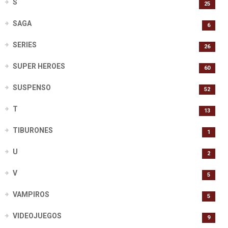
S
25
SAGA
6
SERIES
26
SUPER HEROES
60
SUSPENSO
52
T
13
TIBURONES
1
U
2
V
5
VAMPIROS
5
VIDEOJUEGOS
9