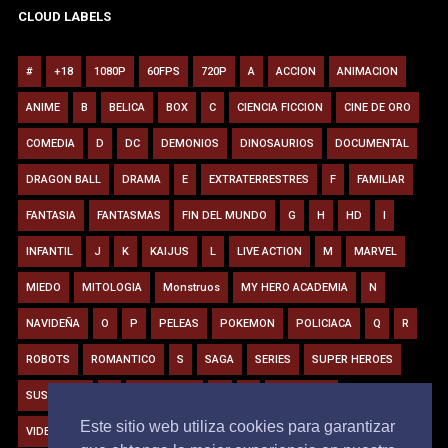
CLOUD LABELS
#
+18
1080P
60FPS
720P
A
ACCION
ANIMACION
ANIME
B
BELICA
BOX
C
CIENCIA FICCION
CINE DE ORO
COMEDIA
D
DC
DEMONIOS
DINOSAURIOS
DOCUMENTAL
DRAGON BALL
DRAMA
E
EXTRATERRESTRES
F
FAMILIAR
FANTASIA
FANTASMAS
FIN DEL MUNDO
G
H
HD
I
INFANTIL
J
K
KAIJUS
L
LIVE ACTION
M
MARVEL
MIEDO
MITOLOGIA
Monstruos
MY HERO ACADEMIA
N
NAVIDEÑA
O
P
PELEAS
POKEMON
POLICIACA
Q
R
ROBOTS
ROMANTICO
S
SAGA
SERIES
SUPER HEROES
SUSPENSO
T
TIBURONES
U
V
VAMPIROS
Este sitio web utiliza cookies para garantizar
VIDEOJUEGOS
VIRUS
W
Y
Z
ZOMBIE