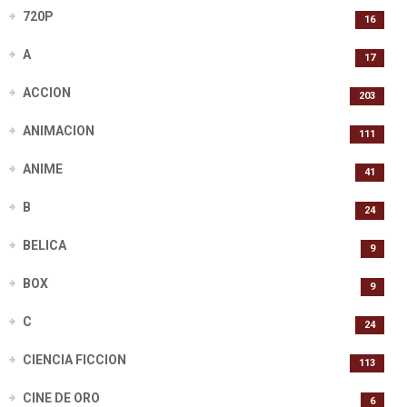
720P
16
A
17
ACCION
203
ANIMACION
111
ANIME
41
B
24
BELICA
9
BOX
9
C
24
CIENCIA FICCION
113
CINE DE ORO
6