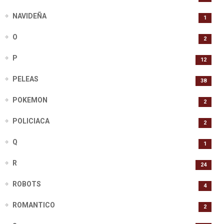
NAVIDEÑA
1
O
2
P
12
PELEAS
38
POKEMON
2
POLICIACA
2
Q
1
R
24
ROBOTS
4
ROMANTICO
2