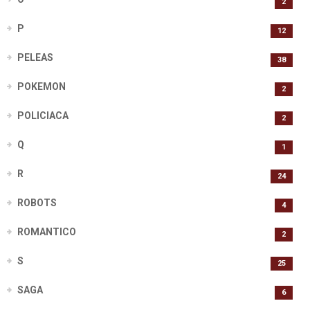
2
P
12
PELEAS
38
POKEMON
2
POLICIACA
2
Q
1
R
24
ROBOTS
4
ROMANTICO
2
S
25
SAGA
6