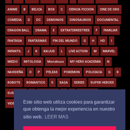
ANIME
B
BELICA
BOX
C
CIENCIA FICCION
CINE DE ORO
COMEDIA
D
DC
DEMONIOS
DINOSAURIOS
DOCUMENTAL
DRAGON BALL
DRAMA
E
EXTRATERRESTRES
F
FAMILIAR
FANTASIA
FANTASMAS
FIN DEL MUNDO
G
H
HD
I
INFANTIL
J
K
KAIJUS
L
LIVE ACTION
M
MARVEL
MIEDO
MITOLOGIA
Monstruos
MY HERO ACADEMIA
N
NAVIDEÑA
O
P
PELEAS
POKEMON
POLICIACA
Q
R
ROBOTS
ROMANTICO
S
SAGA
SERIES
SUPER HEROES
SUSPENSO
T
TIBURONES
U
V
VAMPIROS
Este sitio web utiliza cookies para garantizar
VIDEOJUEGOS
VIRUS
W
Y
Z
ZOMBIE
que obtenga la mejor experiencia en nuestro
sitio web.
LEER MAS