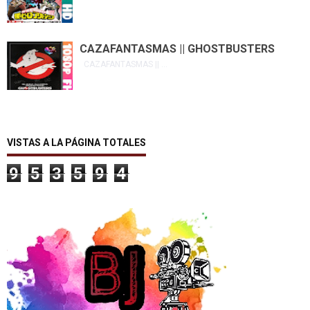
CAZAFANTASMAS || GHOSTBUSTERS
CAZAFANTASMAS || ...
VISTAS A LA PÁGINA TOTALES
9
5
3
5
9
4