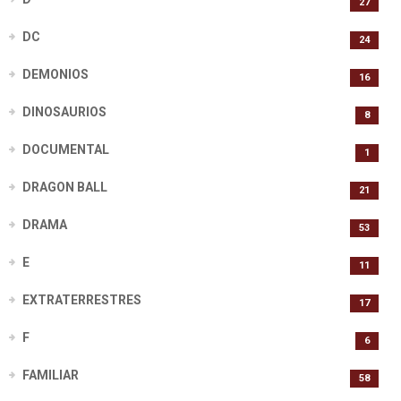
27
DC
24
DEMONIOS
16
DINOSAURIOS
8
DOCUMENTAL
1
DRAGON BALL
21
DRAMA
53
E
11
EXTRATERRESTRES
17
F
6
FAMILIAR
58