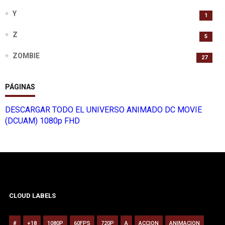
Y
1
Z
5
ZOMBIE
27
PÁGINAS
DESCARGAR TODO EL UNIVERSO ANIMADO DC MOVIE
(DCUAM) 1080p FHD
CLOUD LABELS
#
+18
1080P
60FPS
720P
A
ACCION
ANIMACION