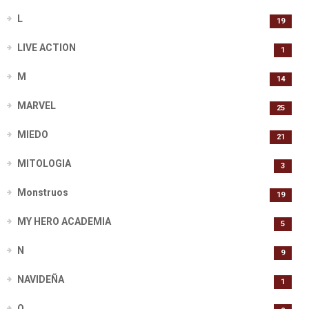
L
19
LIVE ACTION
1
M
14
MARVEL
25
MIEDO
21
MITOLOGIA
3
Monstruos
19
MY HERO ACADEMIA
5
N
9
NAVIDEÑA
1
O