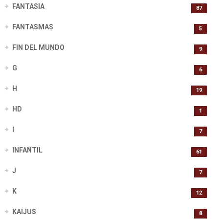
FANTASIA
87
FANTASMAS
5
FIN DEL MUNDO
9
G
6
H
19
HD
1
I
7
INFANTIL
61
J
7
K
12
KAIJUS
8