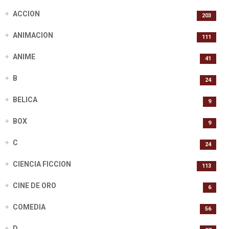
ACCION
203
ANIMACION
111
ANIME
41
B
24
BELICA
9
BOX
9
C
24
CIENCIA FICCION
113
CINE DE ORO
6
COMEDIA
56
D