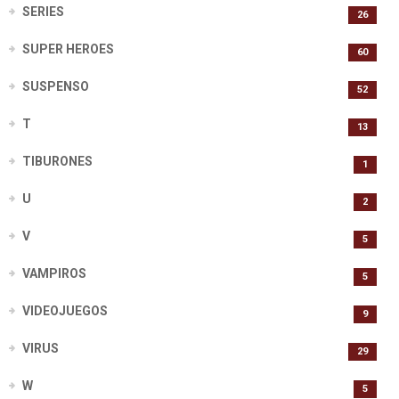
SERIES
26
SUPER HEROES
60
SUSPENSO
52
T
13
TIBURONES
1
U
2
V
5
VAMPIROS
5
VIDEOJUEGOS
9
VIRUS
29
W
5