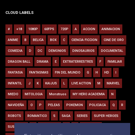
CLOUD LABELS
#
+18
1080P
60FPS
720P
A
ACCION
ANIMACION
ANIME
B
BELICA
BOX
C
CIENCIA FICCION
CINE DE ORO
COMEDIA
D
DC
DEMONIOS
DINOSAURIOS
DOCUMENTAL
DRAGON BALL
DRAMA
E
EXTRATERRESTRES
F
FAMILIAR
FANTASIA
FANTASMAS
FIN DEL MUNDO
G
H
HD
I
INFANTIL
J
K
KAIJUS
L
LIVE ACTION
M
MARVEL
MIEDO
MITOLOGIA
Monstruos
MY HERO ACADEMIA
N
NAVIDEÑA
O
P
PELEAS
POKEMON
POLICIACA
Q
R
ROBOTS
ROMANTICO
S
SAGA
SERIES
SUPER HEROES
SUSPENSO
T
TIBURONES
U
V
VAMPIROS