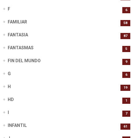
F
6
FAMILIAR
58
FANTASIA
87
FANTASMAS
5
FIN DEL MUNDO
9
G
6
H
19
HD
1
I
7
INFANTIL
61