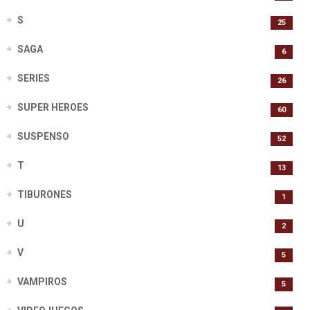
S
25
SAGA
6
SERIES
26
SUPER HEROES
60
SUSPENSO
52
T
13
TIBURONES
1
U
2
V
5
VAMPIROS
5