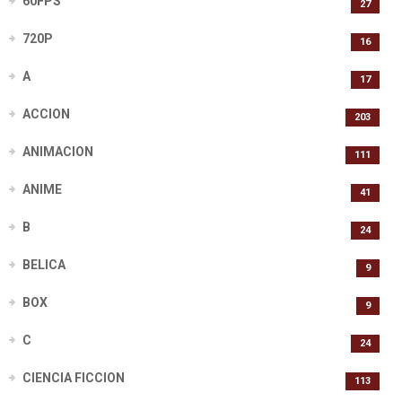
60FPS
27
720P
16
A
17
ACCION
203
ANIMACION
111
ANIME
41
B
24
BELICA
9
BOX
9
C
24
CIENCIA FICCION
113