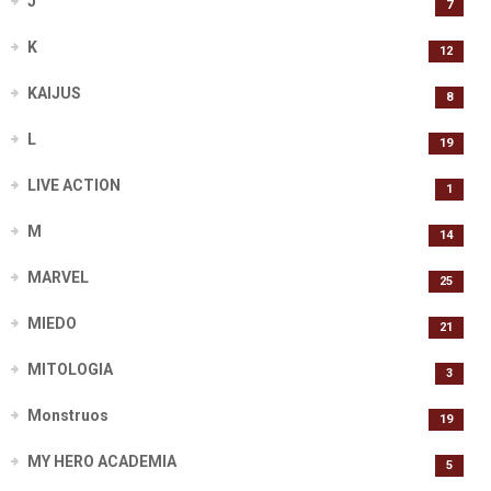
J
7
K
12
KAIJUS
8
L
19
LIVE ACTION
1
M
14
MARVEL
25
MIEDO
21
MITOLOGIA
3
Monstruos
19
MY HERO ACADEMIA
5