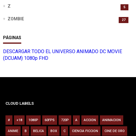
Z
5
ZOMBIE
27
PÁGINAS
DESCARGAR TODO EL UNIVERSO ANIMADO DC MOVIE
(DCUAM) 1080p FHD
CLOUD LABELS
#
+18
1080P
60FPS
720P
A
ACCION
ANIMACION
ANIME
B
BELICA
BOX
C
CIENCIA FICCION
CINE DE ORO