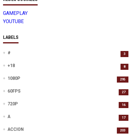
GAMEPLAY
YOUTUBE
LABELS
#
3
+18
8
1080P
295
60FPS
27
720P
16
A
17
ACCION
203