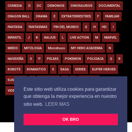
COMEDIA
D
DC
DEMONIOS
DINOSAURIOS
DOCUMENTAL
DRAGON BALL
DRAMA
E
EXTRATERRESTRES
F
FAMILIAR
FANTASIA
FANTASMAS
FIN DEL MUNDO
G
H
HD
I
INFANTIL
J
K
KAIJUS
L
LIVE ACTION
M
MARVEL
MIEDO
MITOLOGIA
Monstruos
MY HERO ACADEMIA
N
NAVIDEÑA
O
P
PELEAS
POKEMON
POLICIACA
Q
R
ROBOTS
ROMANTICO
S
SAGA
SERIES
SUPER HEROES
SUSPENSO
T
TIBURONES
U
V
VAMPIROS
Este sitio web utiliza cookies para garantizar
VIDEOJUEGOS
VIRUS
W
Y
Z
ZOMBIE
que obtenga la mejor experiencia en nuestro
sitio web.
LEER MAS
OK BRO
Copyright ©
2026
BJ MOVIE
All Right Reserved |