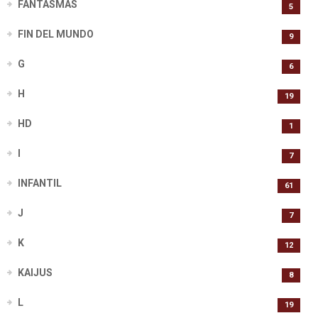
FANTASMAS
5
FIN DEL MUNDO
9
G
6
H
19
HD
1
I
7
INFANTIL
61
J
7
K
12
KAIJUS
8
L
19