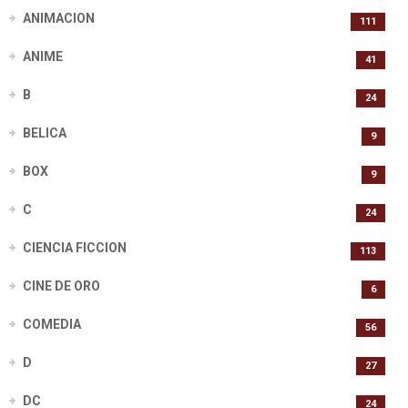
ANIMACION
111
ANIME
41
B
24
BELICA
9
BOX
9
C
24
CIENCIA FICCION
113
CINE DE ORO
6
COMEDIA
56
D
27
DC
24