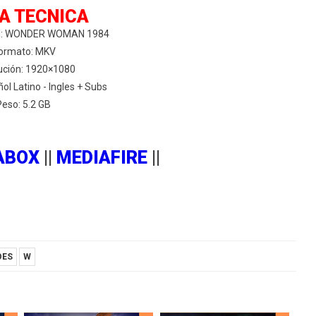
A TECNICA
nal: WONDER WOMAN 1984
ormato: MKV
ución: 1920×1080
ol Latino - Ingles + Subs
Peso: 5.2 GB
ABOX
||
MEDIAFIRE
||
OES
W