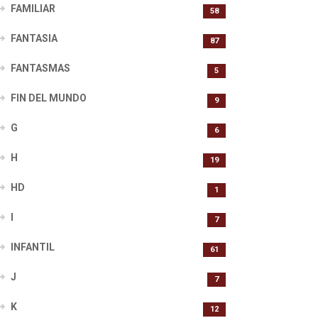
FAMILIAR
58
FANTASIA
87
FANTASMAS
5
FIN DEL MUNDO
9
G
6
H
19
HD
1
I
7
INFANTIL
61
J
7
K
12