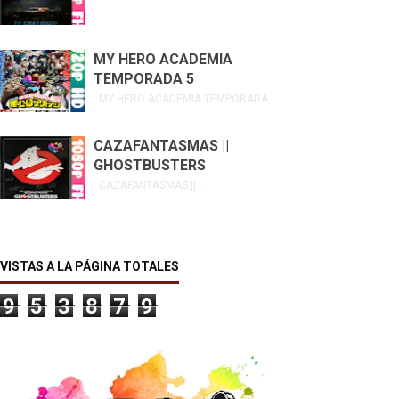
MY HERO ACADEMIA
TEMPORADA 5
MY HERO ACADEMIA TEMPORADA ...
CAZAFANTASMAS ||
GHOSTBUSTERS
CAZAFANTASMAS || ...
VISTAS A LA PÁGINA TOTALES
9
5
3
8
7
9