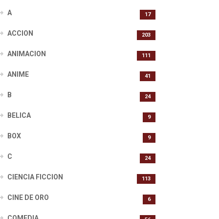
A
17
ACCION
203
ANIMACION
111
ANIME
41
B
24
BELICA
9
BOX
9
C
24
CIENCIA FICCION
113
CINE DE ORO
6
COMEDIA