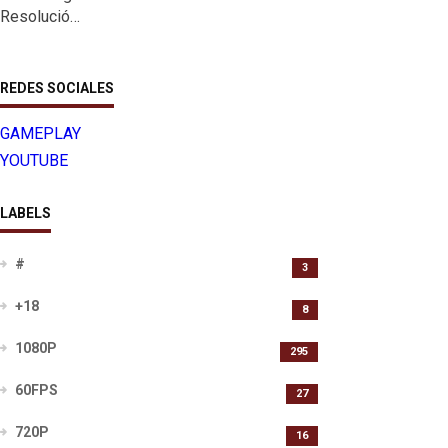
Resolució…
REDES SOCIALES
GAMEPLAY
YOUTUBE
LABELS
#
3
+18
8
1080P
295
60FPS
27
720P
16