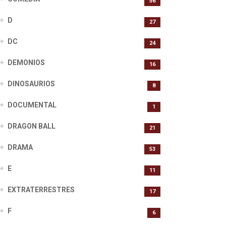
56
D
27
DC
24
DEMONIOS
16
DINOSAURIOS
8
DOCUMENTAL
1
DRAGON BALL
21
DRAMA
53
E
11
EXTRATERRESTRES
17
F
6